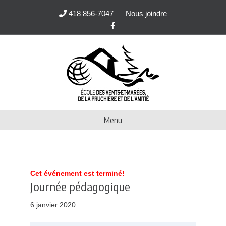
418 856-7047
Nous joindre
F
a
c
e
b
o
o
k
Menu
Cet événement est terminé!
Journée pédagogique
6 janvier 2020